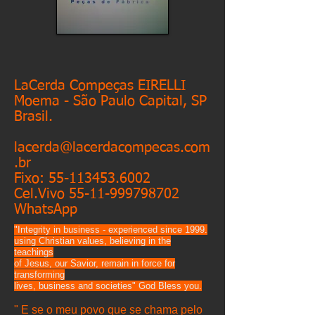
LaCerda Compeças EIRELLI
Moema - São Paulo Capital, SP
Brasil.
lacerda@lacerdacompecas.com
.br
Fixo:
55-113453.6002
Cel.Vivo
55-11-999798702
WhatsApp
"Integrity in business - experienced since 1999.
using Christian values, believing in the
teachings
of Jesus, our Savior, remain in force for
transforming
lives, business and societies" God Bless you.
" E se o meu povo que se chama pelo