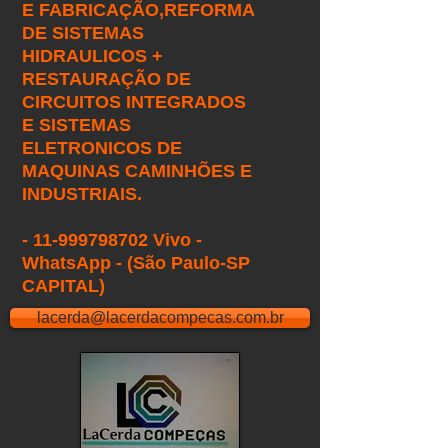
E FABRICAÇÃO,
REFORMA
DE SISTEMAS
HIDRAULICOS +
RESTAURAÇÃO DE
CIRCUITOS INTEGRADOS
E SISTEMAS
ELETRONICOS DE
MAQUINAS CAMINHÕES E
INDUSTRIAIS.
- 11-999798702 Vivo -
WhatsApp - (São Paulo-SP
CAPITAL)
lacerda@lacerdacompecas.com.br