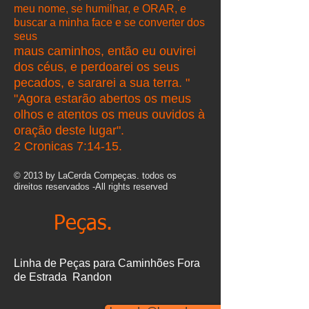
meu nome, se humilhar, e ORAR, e
buscar a minha face e se converter dos
seus
maus caminhos, então eu ouvirei
dos céus, e perdoarei os seus
pecados, e sararei a sua terra. "
"Agora estarão abertos os meus
olhos e atentos os meus ouvidos à
oração deste lugar".
2 Cronicas 7:14-15.
© 2013 by LaCerda Compeças. todos os
direitos reservados -All rights reserved
Peças.
Linha de Peças para Caminhões Fora
de Estrada Randon