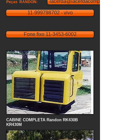
lacerda@lacerdacompecas.com.br
Peças RANDON:
11-999798702 - vivo
Fone fixo 11-3453-6002
CABINE COMPLETA Randon RK430B
KR430M