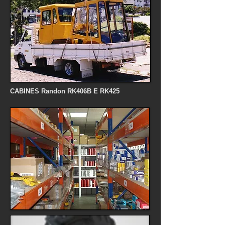
CABINES Randon RK406B E RK425