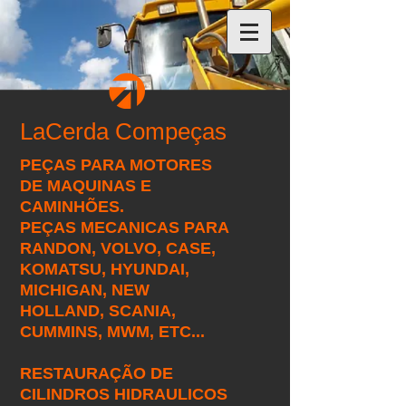
LaCerda Compeças
PEÇAS PARA MOTORES
DE MAQUINAS E
CAMINHÕES.
PEÇAS MECANICAS PARA
RANDON, VOLVO, CASE,
KOMATSU, HYUNDAI,
MICHIGAN, NEW
HOLLAND, SCANIA,
CUMMINS, MWM, ETC...
RESTAURAÇÃO DE
CILINDROS HIDRAULICOS