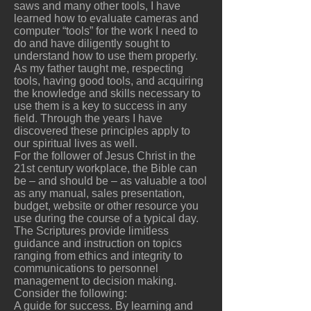
saws and many other tools, I have
learned how to evaluate cameras and
computer “tools” for the work I need to
do and have diligently sought to
understand how to use them properly.
As my father taught me, respecting
tools, having good tools, and acquiring
the knowledge and skills necessary to
use them is a key to success in any
field. Through the years I have
discovered these principles apply to
our spiritual lives as well.
For the follower of Jesus Christ in the
21st century workplace, the Bible can
be – and should be – as valuable a tool
as any manual, sales presentation,
budget, website or other resource you
use during the course of a typical day.
The Scriptures provide limitless
guidance and instruction on topics
ranging from ethics and integrity to
communications to personnel
management to decision making.
Consider the following:
A guide for success. By learning and