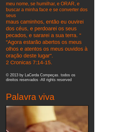
meu nome, se humilhar, e ORAR, e
buscar a minha face e se converter dos
seus
maus caminhos, então eu ouvirei
dos céus, e perdoarei os seus
pecados, e sararei a sua terra. "
"Agora estarão abertos os meus
olhos e atentos os meus ouvidos à
oração deste lugar".
2 Cronicas 7:14-15.
© 2013 by LaCerda Compeças. todos os
direitos reservados -All rights reserved
Palavra viva​