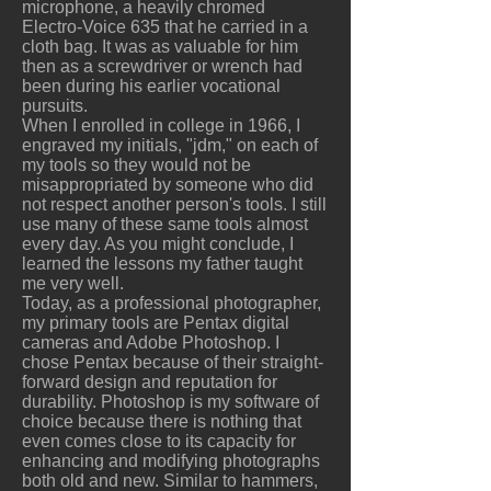
microphone, a heavily chromed
Electro-Voice 635 that he carried in a
cloth bag. It was as valuable for him
then as a screwdriver or wrench had
been during his earlier vocational
pursuits.
When I enrolled in college in 1966, I
engraved my initials, "jdm," on each of
my tools so they would not be
misappropriated by someone who did
not respect another person's tools. I still
use many of these same tools almost
every day. As you might conclude, I
learned the lessons my father taught
me very well.
Today, as a professional photographer,
my primary tools are Pentax digital
cameras and Adobe Photoshop. I
chose Pentax because of their straight-
forward design and reputation for
durability. Photoshop is my software of
choice because there is nothing that
even comes close to its capacity for
enhancing and modifying photographs
both old and new. Similar to hammers,