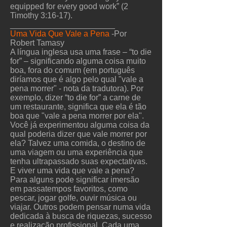
equipped for every good work” (2
Timothy 3:16-17).
_______________________
Uma Vida Que Vale a Pena
-Por
Robert Tamasy
A língua inglesa usa uma frase – “to die
for” – significando alguma coisa muito
boa, fora do comum (em português
diríamos que é algo pelo qual "vale a
pena morrer" - nota da tradutora). Por
exemplo, dizer “to die for” a carne de
um restaurante, significa que ela é tão
boa que "vale a pena morrer por ela".
Você já experimentou alguma coisa da
qual poderia dizer que vale morrer por
ela? Talvez uma comida, o destino de
uma viagem ou uma experiência que
tenha ultrapassado suas expectativas.
E viver uma vida que vale a pena?
Para alguns pode significar imersão
em passatempos favoritos, como
pescar, jogar golfe, ouvir música ou
viajar. Outros podem pensar numa vida
dedicada à busca de riquezas, sucesso
e realização profissional. Cada uma