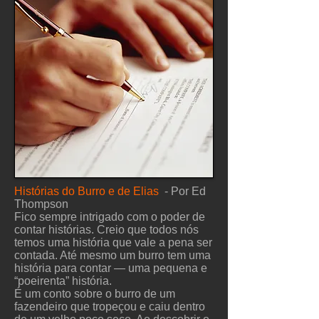
Histórias do Burro e de Elias
- Por Ed
Thompson
Fico sempre intrigado com o poder de
contar histórias. Creio que todos nós
temos uma história que vale a pena ser
contada. Até mesmo um burro tem uma
história para contar — uma pequena e
“poeirenta” história.
É um conto sobre o burro de um
fazendeiro que tropeçou e caiu dentro