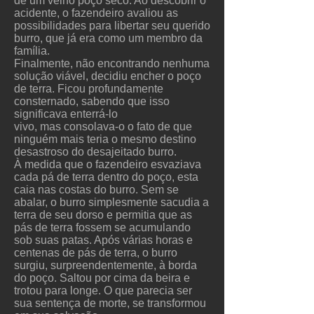
de um velho poço seco. Ao descobrir o
acidente, o fazendeiro avaliou as
possibilidades para libertar seu querido
burro, que já era como um membro da
família.
Finalmente, não encontrando nenhuma
solução viável, decidiu encher o poço
de terra. Ficou profundamente
consternado, sabendo que isso
significava enterrá-lo
vivo, mas consolava-o o fato de que
ninguém mais teria o mesmo destino
desastroso do desajeitado burro.
À medida que o fazendeiro esvaziava
cada pá de terra dentro do poço, esta
caia nas costas do burro. Sem se
abalar, o burro simplesmente sacudia a
terra de seu dorso e permitia que as
pás de terra fossem se acumulando
sob suas patas. Após várias horas e
centenas de pás de terra, o burro
surgiu, surpreendentemente, à borda
do poço. Saltou por cima da beira e
trotou para longe. O que parecia ser
sua sentença de morte, se transformou