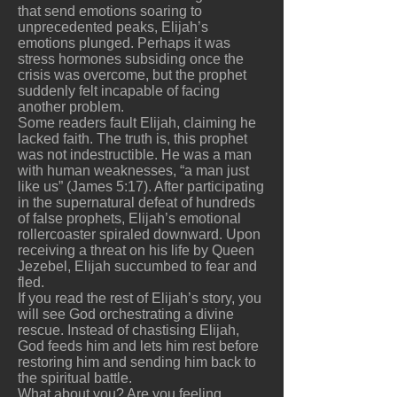
that send emotions soaring to
unprecedented peaks, Elijah’s
emotions plunged. Perhaps it was
stress hormones subsiding once the
crisis was overcome, but the prophet
suddenly felt incapable of facing
another problem.
Some readers fault Elijah, claiming he
lacked faith. The truth is, this prophet
was not indestructible. He was a man
with human weaknesses, “a man just
like us” (James 5:17). After participating
in the supernatural defeat of hundreds
of false prophets, Elijah’s emotional
rollercoaster spiraled downward. Upon
receiving a threat on his life by Queen
Jezebel, Elijah succumbed to fear and
fled.
If you read the rest of Elijah’s story, you
will see God orchestrating a divine
rescue. Instead of chastising Elijah,
God feeds him and lets him rest before
restoring him and sending him back to
the spiritual battle.
What about you? Are you feeling