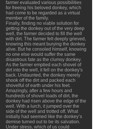
farmer evaluated various possibilities
for freeing his beloved donkey, which
had come to be regarded as a virtual
member of the family.
Finally, finding no viable solution for
getting the donkey out of the very deep
well, the farmer decided to fill the well
with dirt. The farmer felt deeply grieved,
knowing this meant burying the donkey
alive. But he consoled himself, knowing
no one else would suffer the same
disastrous fate as the clumsy donkey.
As the farmer emptied each shovel of
dirt into the well, it fell on the donkey's
back. Undaunted, the donkey merely
shook off the dirt and packed each
shovelful of earth under his feet.
Amazingly, after a few hours and
hundreds of shovel loads of dirt, the
donkey had risen above the edge of the
well. With a lurch, it jumped over the
side of the well and trotted off. What
initially had seemed like the donkey’s
demise turned out to be its salvation.
Under stress, which of us could