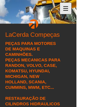
LaCerda Compeças
PEÇAS PARA MOTORES
DE MAQUINAS E
CAMINHÕES.
PEÇAS MECANICAS PARA
RANDON, VOLVO, CASE,
KOMATSU, HYUNDAI,
MICHIGAN, NEW
HOLLAND, SCANIA,
CUMMINS, MWM, ETC...
RESTAURAÇÃO DE
CILINDROS HIDRAULICOS