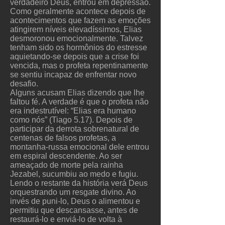
verdadeiro Deus, entrou em depressão.
Como geralmente acontece depois de
acontecimentos que fazem as emoções
atingirem níveis elevadíssimos, Elias
desmoronou emocionalmente. Talvez
tenham sido os hormônios do estresse
aquietando-se depois que a crise foi
vencida, mas o profeta repentinamente
se sentiu incapaz de enfrentar novo
desafio.
Alguns acusam Elias dizendo que lhe
faltou fé. A verdade é que o profeta não
era indestrutível: “Elias era humano
como nós” (Tiago 5.17). Depois de
participar da derrota sobrenatural de
centenas de falsos profetas, a
montanha-russa emocional dele entrou
em espiral descendente. Ao ser
ameaçado de morte pela rainha
Jezabel, sucumbiu ao medo e fugiu.
Lendo o restante da história verá Deus
orquestrando um resgate divino. Ao
invés de puni-lo, Deus o alimentou e
permitiu que descansasse, antes de
restaurá-lo e enviá-lo de volta à