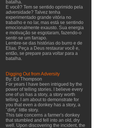
batalha.
E você? Tem se sentido oprimido pela
adversidade? Talvez tenha
experimentado grande vitória no
trabalho e no lar, mas está se sentindo
emocionalmente exausto. Sua energia
e motivação se esgotaram, fazendo-o
sentir-se um farrapo.
Lembre-se das histórias do burro e de
Elias. Peça a Deus restaurar você e,
então, se prepare para voltar para a
batalha.
Digging Out from Adversity
By: Ed Thompson
For years I have been intrigued by the
power of telling stories. I believe every
one of us has a story, a story worth
telling. I am about to demonstrate for
you that even a donkey has a story, a
"dirty" little story.
This tale concerns a farmer's donkey
that stumbled and fell into an old, dry
well. Upon discovering the incident, the