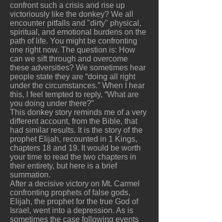
confront such a crisis and rise up
victoriously like the donkey? We all
encounter pitfalls and "dirty" physical,
spiritual, and emotional burdens on the
path of life. You might be confronting
one right now. The question is: How
can we sift through and overcome
these adversities? We sometimes hear
people state they are “doing all right
under the circumstances.” When I hear
this, I feel tempted to reply, “What are
you doing under there?”
This donkey story reminds me of a very
different account, from the Bible, that
had similar results. It is the story of the
prophet Elijah, recounted in 1 Kings,
chapters 18 and 19. It would be worth
your time to read the two chapters in
their entirety, but here is a brief
summation.
After a decisive victory on Mt. Carmel
confronting prophets of false gods,
Elijah, the prophet for the true God of
Israel, went into a depression. As is
sometimes the case following events