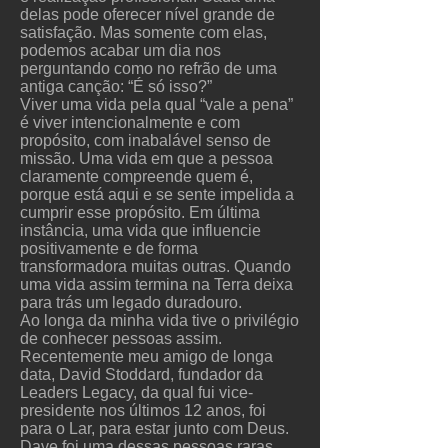
delas pode oferecer nível grande de
satisfação. Mas somente com elas,
podemos acabar um dia nos
perguntando como no refrão de uma
antiga canção: “É só isso?”
Viver uma vida pela qual “vale a pena”
é viver intencionalmente e com
propósito, com inabalável senso de
missão. Uma vida em que a pessoa
claramente compreende quem é,
porque está aqui e se sente impelida a
cumprir esse propósito. Em última
instância, uma vida que influencie
positivamente e de forma
transformadora muitas outras. Quando
uma vida assim termina na Terra deixa
para trás um legado duradouro.
Ao longa da minha vida tive o privilégio
de conhecer pessoas assim.
Recentemente meu amigo de longa
data, David Stoddard, fundador da
Leaders Legacy, da qual fui vice-
presidente nos últimos 12 anos, foi
para o Lar, para estar junto com Deus.
Dave foi uma dessas pessoas raras,