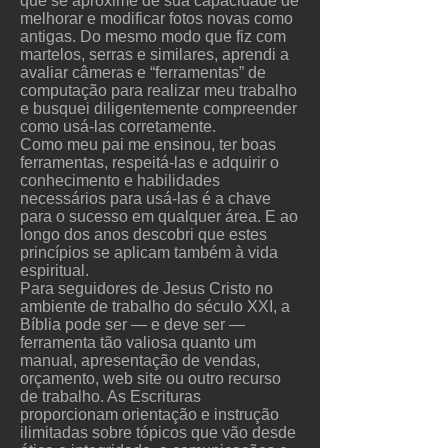
que se aproxime de sua capacidade de
melhorar e modificar fotos novas como
antigas. Do mesmo modo que fiz com
martelos, serras e similares, aprendi a
avaliar câmeras e “ferramentas” de
computação para realizar meu trabalho
e busquei diligentemente compreender
como usá-las corretamente.
Como meu pai me ensinou, ter boas
ferramentas, respeitá-las e adquirir o
conhecimento e habilidades
necessários para usá-las é a chave
para o sucesso em qualquer área. E ao
longo dos anos descobri que estes
princípios se aplicam também à vida
espiritual.
Para seguidores de Jesus Cristo no
ambiente de trabalho do século XXI, a
Bíblia pode ser — e deve ser —
ferramenta tão valiosa quanto um
manual, apresentação de vendas,
orçamento, web site ou outro recurso
de trabalho. As Escrituras
proporcionam orientação e instrução
ilimitadas sobre tópicos que vão desde