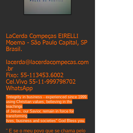
LaCerda Compeças EIRELLI
Moema - São Paulo Capital, SP
Brasil.
lacerda@lacerdacompecas.com
.br
Fixo:
55-113453.6002
Cel.Vivo
55-11-999798702
WhatsApp
"Integrity in business - experienced since 1999.
using Christian values, believing in the
teachings
of Jesus, our Savior, remain in force for
transforming
lives, business and societies" God Bless you.
" E se o meu povo que se chama pelo