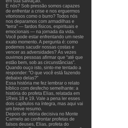
em sua salvação.
E nós? Sob pressão somos capazes
de enfrentar a crise e nos erguermos
vitoriosos como o burro? Todos nós
nos deparamos com armadilhas e
“terra” — fardos físicos, espirituais e
emocionais — na jornada da vida.
Você pode estar enfrentando um neste
exato momento. A pergunta é: como
podemos sacudir nossas costas e
vencer as adversidades? Ás vezes
ouvimos pessoas afirmar que “até que
estão bem, sob as circunstâncias”.
Quando ouço isto, sinto-me tentado a
responder: “O que você está fazendo
debaixo delas?”
Essa história me fez lembrar o relato
bíblico com desfecho semelhante: a
história do profeta Elias, relatada em
1Reis 18 e 19. Vale a pena ler esses
dois capítulos na íntegra, mas aqui vai
um breve resumo.
Depois de vitória decisiva no Monte
Carmelo ao confrontar profetas de
falsos deuses, Elias, profeta do