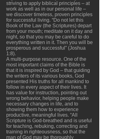
striving to apply biblical principles – at
work as well as in our personal life –
we discover timeless, proven principles
for successful living. “Do not let this
Book of the Law (the Scriptures) depart
from your mouth; meditate on it day and
night, so that you may be careful to do
everything written in it. Then you will be
prosperous and successful” (Joshua
1:8).
A multi-purpose resource. One of the
most important claims of the Bible is
that it is inspired by God – that guiding
the writers of its various books, God
presented His truths for all mankind to
follow in every aspect of their lives. It
has value for instruction, pointing out
wrong behavior, helping people make
necessary changes in life, and to
showing them how to experience
productive, meaningful lives. “All
Scripture is God-breathed and is useful
for teaching, rebuking, correcting and
training in righteousness, so that the
man of God may be thoroughly