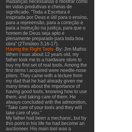
mudanças necessárias e mostrar como
ter vidas produtivas e cheias de
significado. “Toda a Escritura é
inspirada por Deus e útil para o ensino,
para a repreensão, para a correção e
para a instrução na justiça, para que o
homem de Deus seja apto e
plenamente preparado para toda boa
obra” (2Timóteo 3.16-17).
Having the Right Tools -
By: Jim Mathis
When I was about 12 years old, my
father took me to a hardware store to
buy my first set of real tools. Among the
first items I acquired were needle-nose
pliers. They came with a lecture from
my dad that he had already given me
many times about the importance of
having good tools, knowing how to use
them, and taking care of them. He
always concluded with the admonition,
"Take care of your tools and they will
take care of you."
My father had been a mechanic, but by
this point in his life he had become an
auctioneer. His main tool was a