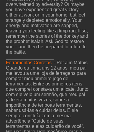
overwhelmed by adversity? Or maybe
you have experienced great victory,
either at work or in your home, but feel
strangely depleted emotionally. Your
energy and motivation are sapped,
leaving you feeling like a limp rag. If so,
remember the stories of the donkey and
the prophet Isaiah. Ask God to restore
you – and then be prepared to return to
the battle.
__________________
Ferramentas Corretas
- Por Jim Mathis
Quando eu tinha uns 12 anos, meu pai
me levou a uma loja de ferragens para
comprar meu primeiro jogo de
ferramentas. Entre os primeiros itens
que comprei constava um alicate. Junto
com ele veio um sermão, que meu pai
já fizera muitas vezes, sobre a
importância de ter boas ferramentas,
saber usá-las e cuidar delas. E ele
sempre concluía com a mesma
advertência:“Cuide de suas
ferramentas e elas cuidarão de você”.
Meu pai havia sido mecânico, mas a