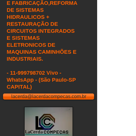
E FABRICAÇÃO,
REFORMA
DE SISTEMAS
HIDRAULICOS +
RESTAURAÇÃO DE
CIRCUITOS INTEGRADOS
E SISTEMAS
ELETRONICOS DE
MAQUINAS CAMINHÕES E
INDUSTRIAIS.
- 11-999798702 Vivo -
WhatsApp - (São Paulo-SP
CAPITAL)
lacerda@lacerdacompecas.com.br