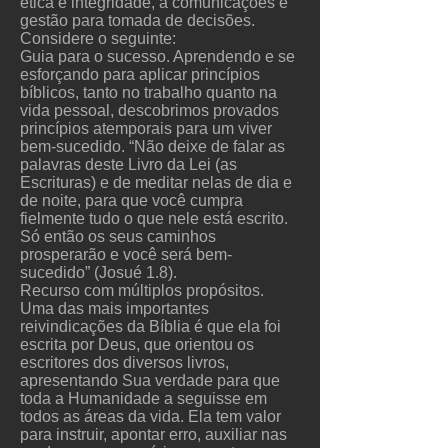
ética e integridade, a comunicações e
gestão para tomada de decisões.
Considere o seguinte:
Guia para o sucesso. Aprendendo e se
esforçando para aplicar princípios
bíblicos, tanto no trabalho quanto na
vida pessoal, descobrimos provados
princípios atemporais para um viver
bem-sucedido. “Não deixe de falar as
palavras deste Livro da Lei (as
Escrituras) e de meditar nelas de dia e
de noite, para que você cumpra
fielmente tudo o que nele está escrito.
Só então os seus caminhos
prosperarão e você será bem-
sucedido” (Josué 1.8).
Recurso com múltiplos propósitos.
Uma das mais importantes
reivindicações da Bíblia é que ela foi
escrita por Deus, que orientou os
escritores dos diversos livros,
apresentando Sua verdade para que
toda a Humanidade a seguisse em
todos as áreas da vida. Ela tem valor
para instruir, apontar erro, auxiliar nas