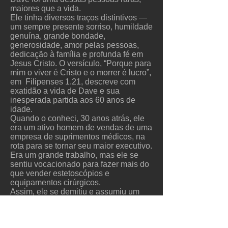
maiores que a vida.
Ele tinha diversos traços distintivos —
um sempre presente sorriso, humildade
genuína, grande bondade,
generosidade, amor pelas pessoas,
dedicação à família e profunda fé em
Jesus Cristo. O versículo, “Porque para
mim o viver é Cristo e o morrer é lucro”,
em Filipenses 1.21, descreve com
exatidão a vida de Dave e sua
inesperada partida aos 60 anos de
idade.
Quando o conheci, 30 anos atrás, ele
era um ativo homem de vendas de uma
empresa de suprimentos médicos, na
rota para se tornar seu maior executivo.
Era um grande trabalho, mas ele se
sentiu vocacionado para fazer mais do
que vender estetoscópios e
equipamentos cirúrgicos.
Assim, ele se demitiu e assumiu um
posto na equipe do CBMC.
Supervisionou a produção de uma
série de treinamento intitulada, “Living