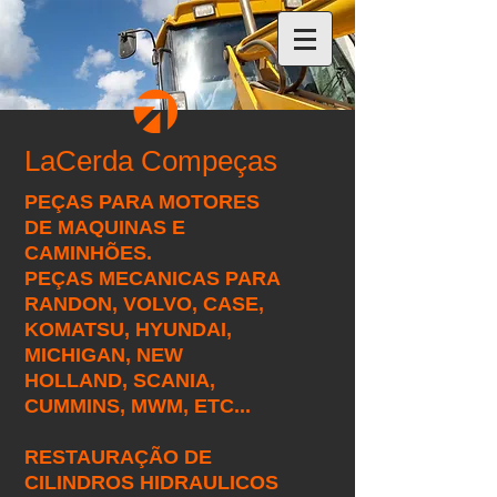
LaCerda Compeças
PEÇAS PARA MOTORES
DE MAQUINAS E
CAMINHÕES.
PEÇAS MECANICAS PARA
RANDON, VOLVO, CASE,
KOMATSU, HYUNDAI,
MICHIGAN, NEW
HOLLAND, SCANIA,
CUMMINS, MWM, ETC...
RESTAURAÇÃO DE
CILINDROS HIDRAULICOS