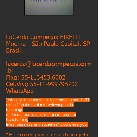
LaCerda Compeças EIRELLI
Moema - São Paulo Capital, SP
Brasil.
lacerda@lacerdacompecas.com
.br
Fixo:
55-113453.6002
Cel.Vivo
55-11-999798702
WhatsApp
"Integrity in business - experienced since 1999.
using Christian values, believing in the
teachings
of Jesus, our Savior, remain in force for
transforming
lives, business and societies" God Bless you.
" E se o meu povo que se chama pelo