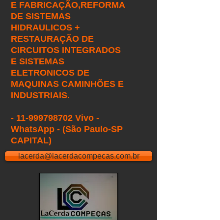
E FABRICAÇÃO,
REFORMA
DE SISTEMAS
HIDRAULICOS +
RESTAURAÇÃO DE
CIRCUITOS INTEGRADOS
E SISTEMAS
ELETRONICOS DE
MAQUINAS CAMINHÕES E
INDUSTRIAIS.
- 11-999798702 Vivo -
WhatsApp - (São Paulo-SP
CAPITAL)
lacerda@lacerdacompecas.com.br