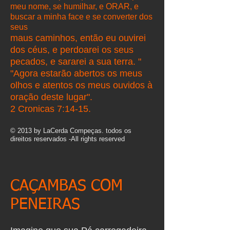
meu nome, se humilhar, e ORAR, e
buscar a minha face e se converter dos
seus
maus caminhos, então eu ouvirei
dos céus, e perdoarei os seus
pecados, e sararei a sua terra. "
"Agora estarão abertos os meus
olhos e atentos os meus ouvidos à
oração deste lugar".
2 Cronicas 7:14-15.
© 2013 by LaCerda Compeças. todos os
direitos reservados -All rights reserved
CAÇAMBAS COM
PENEIRAS